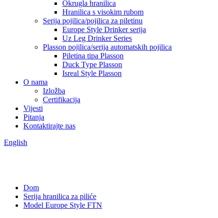
Okrugla hranilica
Hranilica s visokim rubom
Serija pojilica/pojilica za piletinu
Europe Style Drinker serija
Uz Leg Drinker Series
Plasson pojilica/serija automatskih pojilica
Piletina tipa Plasson
Duck Type Plasson
Isreal Style Plasson
O nama
Izložba
Certifikacija
Vijesti
Pitanja
Kontaktirajte nas
English
Dom
Serija hranilica za piliće
Model Europe Style FTN