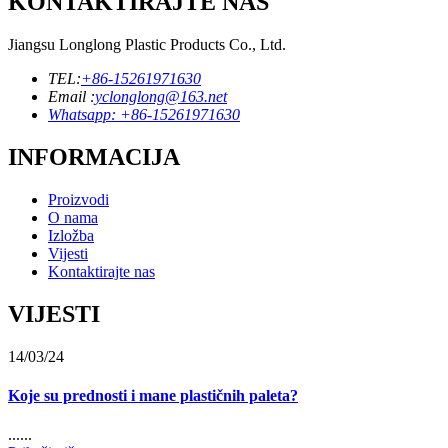
KONTAKTIRAJTE NAS
Jiangsu Longlong Plastic Products Co., Ltd.
TEL:
+86-15261971630
Email :
yclonglong@163.net
Whatsapp: +86-15261971630
INFORMACIJA
Proizvodi
O nama
Izložba
Vijesti
Kontaktirajte nas
VIJESTI
14/03/24
Koje su prednosti i mane plastičnih paleta?
......