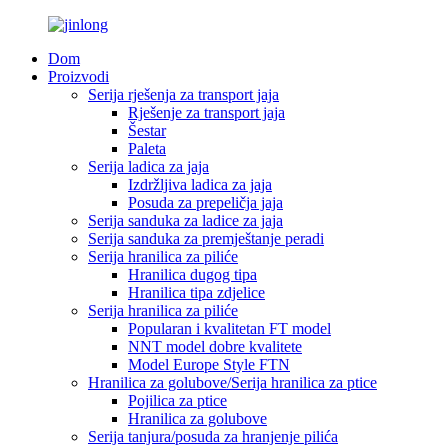
Dom
Proizvodi
Serija rješenja za transport jaja
Rješenje za transport jaja
Šestar
Paleta
Serija ladica za jaja
Izdržljiva ladica za jaja
Posuda za prepeličja jaja
Serija sanduka za ladice za jaja
Serija sanduka za premještanje peradi
Serija hranilica za piliće
Hranilica dugog tipa
Hranilica tipa zdjelice
Serija hranilica za piliće
Popularan i kvalitetan FT model
NNT model dobre kvalitete
Model Europe Style FTN
Hranilica za golubove/Serija hranilica za ptice
Pojilica za ptice
Hranilica za golubove
Serija tanjura/posuda za hranjenje pilića