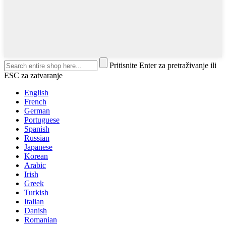
Pritisnite Enter za pretraživanje ili
ESC za zatvaranje
English
French
German
Portuguese
Spanish
Russian
Japanese
Korean
Arabic
Irish
Greek
Turkish
Italian
Danish
Romanian