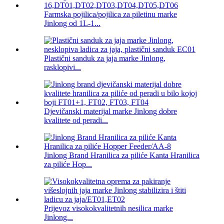
Farmska pojilica/pojilica za piletinu marke
Jinlong od 1L-1...
Plastični sanduk za jaja marke Jinlong,
rasklopivi...
Djevičanski materijal marke Jinlong dobre
kvalitete od peradi...
Jinlong Brand Hranilica za piliće Kanta Hranilica
za piliće Hop...
Prijevoz visokokvalitetnih nesilica marke
Jinlong...