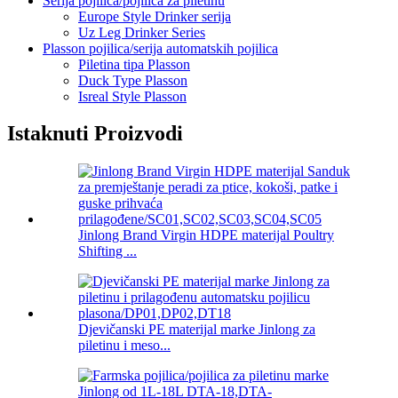
Serija pojilica/pojilica za piletinu
Europe Style Drinker serija
Uz Leg Drinker Series
Plasson pojilica/serija automatskih pojilica
Piletina tipa Plasson
Duck Type Plasson
Isreal Style Plasson
Istaknuti Proizvodi
Jinlong Brand Virgin HDPE materijal Poultry
Shifting ...
Djevičanski PE materijal marke Jinlong za
piletinu i meso...