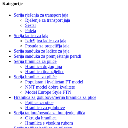
Kategorije
Serija rješenja za transport jaja
Rješenje za transport jaja
Šestar
Paleta
Serija ladica za jaja
Izdržljiva ladica za jaja
Posuda za prepeličja jaja
Serija sanduka za ladice za jaja
Serija sanduka za premještanje peradi
Serija hranilica za piliće
Hranilica dugog tipa
Hranilica tipa zdjelice
Serija hranilica za piliće
Popularan i kvalitetan FT model
NNT model dobre kvalitete
Model Europe Style FTN
Hranilica za golubove/Serija hranilica za ptice
Pojilica za ptice
Hranilica za golubove
Serija tanjura/posuda za hranjenje pilića
Okrugla hranilica
Hranilica s visokim rubom