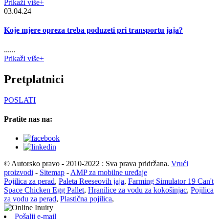
Prikaži više+
03.04.24
Koje mjere opreza treba poduzeti pri transportu jaja?
......
Prikaži više+
Pretplatnici
POSLATI
Pratite nas na:
© Autorsko pravo - 2010-2022 : Sva prava pridržana.
Vrući
proizvodi
-
Sitemap
-
AMP za mobilne uređaje
Pojilica za perad
,
Paleta Reeseovih jaja
,
Farming Simulator 19 Can't
Space Chicken Egg Pallet
,
Hranilice za vodu za kokošinjac
,
Pojilica
za vodu za perad
,
Plastična pojilica
,
Pošalji e-mail