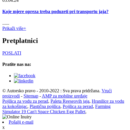
03.04.24
Koje mjere opreza treba poduzeti pri transportu jaja?
......
Prikaži više+
Pretplatnici
POSLATI
Pratite nas na:
© Autorsko pravo - 2010-2022 : Sva prava pridržana.
Vrući
proizvodi
-
Sitemap
-
AMP za mobilne uređaje
Pojilica za vodu za perad
,
Paleta Reeseovih jaja
,
Hranilice za vodu
za kokošinjac
,
Plastična pojilica
,
Pojilica za perad
,
Farming
Simulator 19 Can't Space Chicken Egg Pallet
,
Pošalji e-mail
x