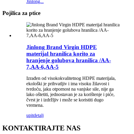
Jinlong...
Pojilica za ptice
Jinlong Brand Virgin HDPE
materijal hranilica korito za
hranjenje golubova hranilica /AA-
7,AA-6,AA-5
Izrađen od visokokvalitetnog HDPE materijala,
ekološki je prihvatljiv i ima visoku žilavost i
tvrdoću, jaku otpornost na vanjske sile, nije ga
lako oštetiti, jednostavan je za korištenje i piće,
čvrst je i izdržljiv i može se koristiti dugo
vremena.
upit
detalj
KONTAKTIRAJTE NAS