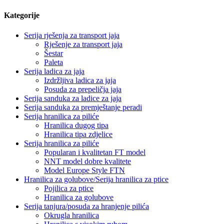
Kategorije
Serija rješenja za transport jaja
Rješenje za transport jaja
Šestar
Paleta
Serija ladica za jaja
Izdržljiva ladica za jaja
Posuda za prepeličja jaja
Serija sanduka za ladice za jaja
Serija sanduka za premještanje peradi
Serija hranilica za piliće
Hranilica dugog tipa
Hranilica tipa zdjelice
Serija hranilica za piliće
Popularan i kvalitetan FT model
NNT model dobre kvalitete
Model Europe Style FTN
Hranilica za golubove/Serija hranilica za ptice
Pojilica za ptice
Hranilica za golubove
Serija tanjura/posuda za hranjenje pilića
Okrugla hranilica