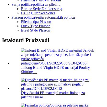
Hranilica s visokim rubom
Serija pojilica/pojilica za piletinu
Europe Style Drinker serija
Uz Leg Drinker Series
Plasson pojilica/serija automatskih pojilica
Piletina tipa Plasson
Duck Type Plasson
Isreal Style Plasson
Istaknuti Proizvodi
Jinlong Brand Virgin HDPE materijal Poultry
Shifting ...
Djevičanski PE materijal marke Jinlong za
piletinu i meso...