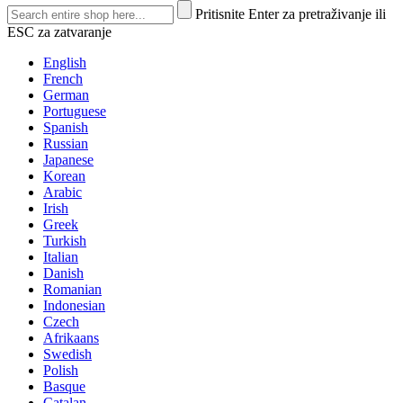
Pritisnite Enter za pretraživanje ili
ESC za zatvaranje
English
French
German
Portuguese
Spanish
Russian
Japanese
Korean
Arabic
Irish
Greek
Turkish
Italian
Danish
Romanian
Indonesian
Czech
Afrikaans
Swedish
Polish
Basque
Catalan