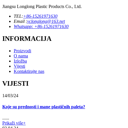
Jiangsu Longlong Plastic Products Co., Ltd.
TEL:
+86-15261971630
Email :
yclonglong@163.net
Whatsapp: +86-15261971630
INFORMACIJA
Proizvodi
O nama
Izložba
Vijesti
Kontaktirajte nas
VIJESTI
14/03/24
Koje su prednosti i mane plastičnih paleta?
......
Prikaži više+