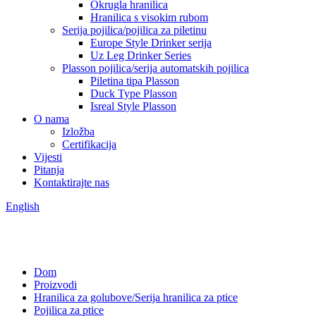
Okrugla hranilica
Hranilica s visokim rubom
Serija pojilica/pojilica za piletinu
Europe Style Drinker serija
Uz Leg Drinker Series
Plasson pojilica/serija automatskih pojilica
Piletina tipa Plasson
Duck Type Plasson
Isreal Style Plasson
O nama
Izložba
Certifikacija
Vijesti
Pitanja
Kontaktirajte nas
English
Dom
Proizvodi
Hranilica za golubove/Serija hranilica za ptice
Pojilica za ptice