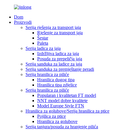
Dom
Proizvodi
Serija rješenja za transport jaja
Rješenje za transport jaja
Šestar
Paleta
Serija ladica za jaja
Izdržljiva ladica za jaja
Posuda za prepeličja jaja
Serija sanduka za ladice za jaja
Serija sanduka za premještanje peradi
Serija hranilica za piliće
Hranilica dugog tipa
Hranilica tipa zdjelice
Serija hranilica za piliće
Popularan i kvalitetan FT model
NNT model dobre kvalitete
Model Europe Style FTN
Hranilica za golubove/Serija hranilica za ptice
Pojilica za ptice
Hranilica za golubove
Serija tanjura/posuda za hranjenje pilića